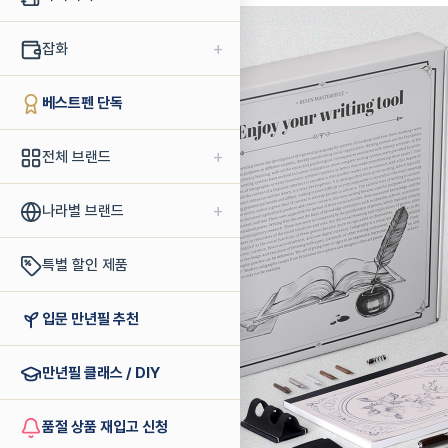
+
잡화
베스트펜 단독
+
전체 브랜드
+
나라별 브랜드
특별 할인 제품
입문 만년필 추천
만년필 클래스 / DIY
품절 상품 재입고 신청