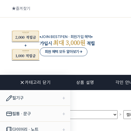
즐겨찾기
JOIN BESTPEN · 회원가입 혜택
최대 3,000원
가입시
적립
회원 혜택 모두 알아보기
→
카테고리 닫기
관련 상품
상품 설명
각인 안
+
필기구
+
필통 · 문구
>
>
+
다이어리 · 노트