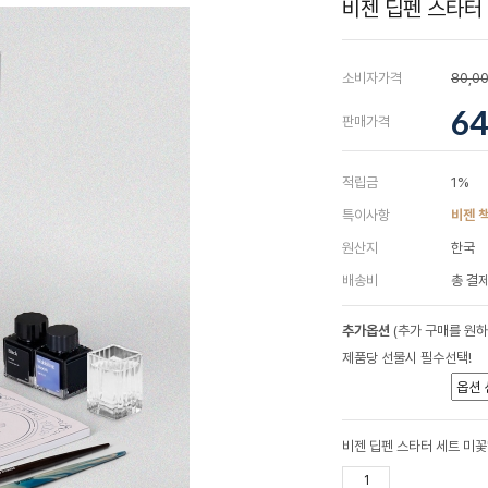
비젠 딥펜 스타터 세
소비자가격
80,0
64
판매가격
적립금
1%
특이사항
비젠 
원산지
한국
배송비
총 결제
추가옵션
(추가 구매를 원
제품당 선물시 필수선택!
비젠 딥펜 스타터 세트 미꽃's