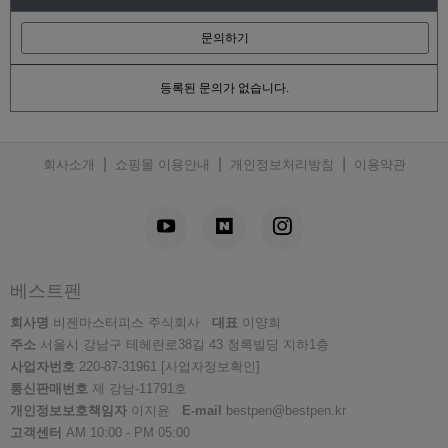
문의하기
등록된 문의가 없습니다.
|
|
|
회사소개
쇼핑몰 이용안내
개인정보처리방침
이용약관
베스트펜
회사명
비젠마스터피스 주식회사
대표
이양희
주소
서울시 강남구 테헤란로38길 43 청록빌딩 지하1층
사업자번호
220-87-31961
[사업자정보확인]
통신판매번호
제 강남-11791호
개인정보보호책임자
이지윤
E-mail
bestpen@bestpen.kr
고객센터
AM 10:00 - PM 05:00