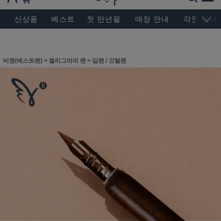
BESEN MASTERPIECE, SINCE 2004
신상품
베스트
첫 만년필
매장 안내
각인 안내
비젠(베스트펜)
>
캘리그라피 펜
>
딥펜 / 깃털펜