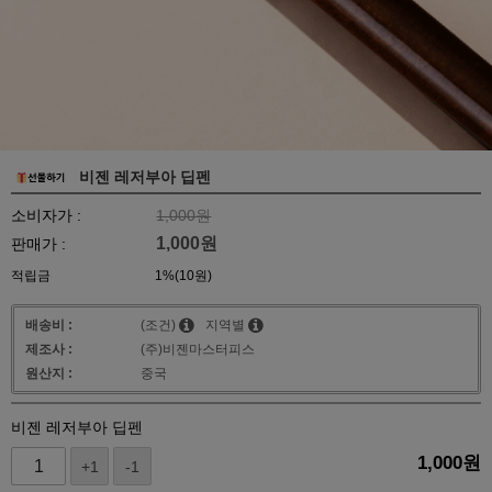
비젠 레저부아 딥펜
소비자가 :
1,000원
1,000
원
판매가 :
적립금
1%(10원)
배송비 :
(조건)
지역별
제조사 :
(주)비젠마스터피스
원산지 :
중국
비젠 레저부아 딥펜
1,000
원
+1
-1