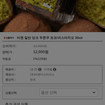
비젠 일반 잉크 두쫀쿠 초코/피스타치오 30ml
소비자가 :
12,000원
12,000원
판매가 :
적립금
1%(120원)
배송비 :
(조건)
지역별
제조사 :
(주)비젠마스터피스
원산지 :
한국
상품선택
추가 구성 상품