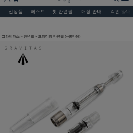
BESEN MASTERPIECE, SINCE 2004
신상품
베스트
첫 만년필
매장 안내
각인 안내
그라비타스
>
만년필
>
프리미엄 만년필 (~40만원)