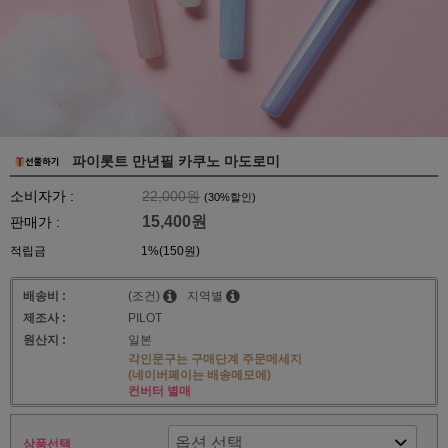
파이롯트 만년필 카쿠노 마도로미
소비자가 :
22,000원
(
30
%할인)
15,400원
판매가 :
적립금
1%(150원)
배송비 :
(조건)
지역별
제조사 :
PILOT
원산지 :
일본
각인문구는 구매단계 주문메세지
(네이버페이는 배송메모에)
컨버터 별매
상품선택