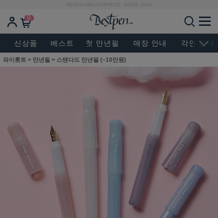
BESEN MASTERPIECE, SINCE 2004
0
신상품
베스트
첫 만년필
매장 안내
각인 안내
파이롯트
>
만년필
>
스탠다드 만년필 (~10만원)