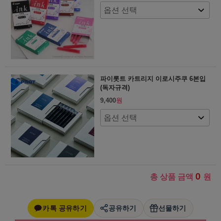
파이롯트 카트리지 이로시주쿠 6본입
(독자규격)
9,400
원
0
총 상품 금액
원
카톡 공유하기
공유하기
선물하기