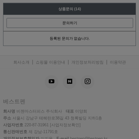
상품문의
(14)
문의하기
등록된 문의가 없습니다.
|
|
|
회사소개
쇼핑몰 이용안내
개인정보처리방침
이용약관
베스트펜
회사명
비젠마스터피스 주식회사
대표
이양희
주소
서울시 강남구 테헤란로38길 43 청록빌딩 지하1층
사업자번호
220-87-31961
[사업자정보확인]
통신판매번호
제 강남-11791호
개인정보보호책임자
이지윤
E-mail
bestpen@bestpen.kr