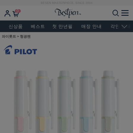
BESEN MASTERPIECE, SINCE 2004
0
신상품
베스트
첫 만년필
매장 안내
각인 안내
파이롯트
>
형광펜