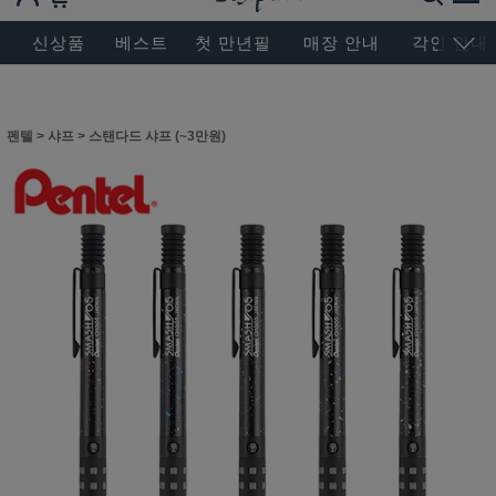
BESEN MASTERPIECE, SINCE 2004
신상품
베스트
첫 만년필
매장 안내
각인 안내
펜텔
>
샤프
>
스탠다드 샤프 (~3만원)