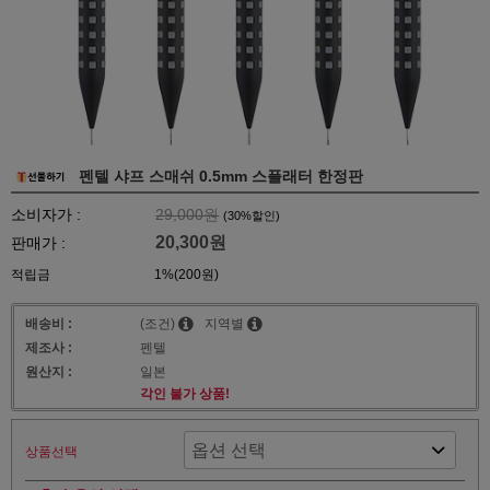
펜텔 샤프 스매쉬 0.5mm 스플래터 한정판
소비자가 :
29,000원
(
30
%할인)
20,300원
판매가 :
적립금
1%(200원)
배송비 :
(조건)
지역별
제조사 :
펜텔
원산지 :
일본
각인 불가 상품!
상품선택