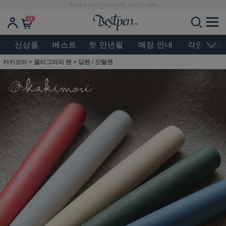
BESEN MASTERPIECE, SINCE 2004
0
신상품
베스트
첫 만년필
매장 안내
각인 안내
카키모리
>
캘리그라피 펜
>
딥펜 / 깃털펜