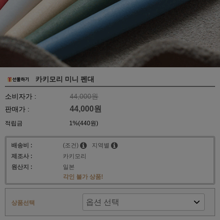
카키모리 미니 펜대
소비자가 :
44,000원
44,000원
판매가 :
적립금
1%(440원)
배송비 :
(조건)
지역별
제조사 :
카키모리
원산지 :
일본
각인 불가 상품!
상품선택