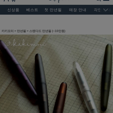
BESEN MASTERPIECE, SINCE 2004
신상품
베스트
첫 만년필
매장 안내
각인 안내
카키모리
>
만년필
>
스탠다드 만년필 (~10만원)