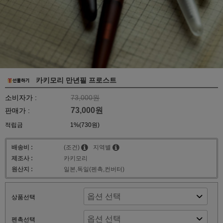
카키모리 만년필 프로스트
소비자가 :
73,000원
73,000원
판매가 :
적립금
1%(730원)
배송비 :
(조건)
지역별
제조사 :
카키모리
원산지 :
일본,독일(펜촉,컨버터)
상품선택
펜촉선택