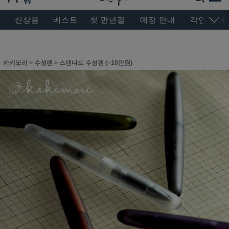
BESEN MASTERPIECE, SINCE 2004
신상품
베스트
첫 만년필
매장 안내
각인 안내
카키모리
>
수성펜
>
스탠다드 수성펜 (~10만원)