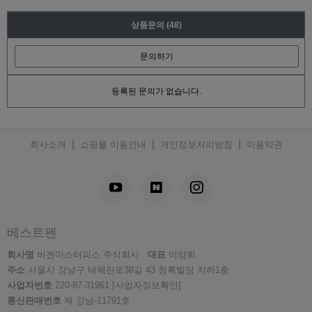
상품문의
(48)
문의하기
등록된 문의가 없습니다.
|
|
|
회사소개
쇼핑몰 이용안내
개인정보처리방침
이용약관
베스트펜
회사명
비젠마스터피스 주식회사
대표
이양희
주소
서울시 강남구 테헤란로38길 43 청록빌딩 지하1층
사업자번호
220-87-31961
[사업자정보확인]
통신판매번호
제 강남-11791호