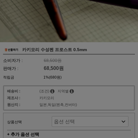
카키모리 수성펜 프로스트 0.5mm
소비자가 :
68,500원
68,500원
판매가 :
적립금
1%(680원)
배송비 :
(조건)
지역별
제조사 :
카키모리
원산지 :
일본,독일(펜촉,컨버터)
상품선택
+ 추가 옵션 선택