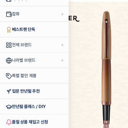
+
잡화
베스트펜 단독
+
전체 브랜드
+
나라별 브랜드
특별 할인 제품
입문 만년필 추천
만년필 클래스 / DIY
품절 상품 재입고 신청