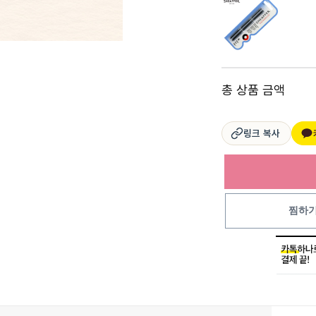
총 상품 금액
링크 복사
찜하