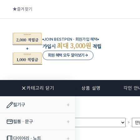
즐겨찾기
JOIN BESTPEN · 회원가입 혜택
최대 3,000원
가입시
적립
회원 혜택 모두 알아보기
→
카테고리 닫기
관련 상품
상품 설명
각인 안
+
필기구
+
필통 · 문구
>
>
+
다이어리 · 노트