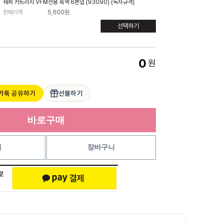
쉐퍼 카트리지 VFM전용 흑색 6본입 (93090) (독자규격)
판매가격
5,600원
선택하기
0
원
카톡 공유하기
선물하기
바로구매
기
장바구니