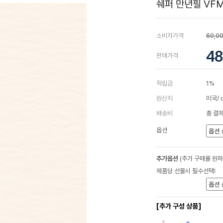
쉐퍼 만년필 VF
소비자가격
60,0
48
판매가격
적립금
1%
원산지
미국/ 
배송비
총 결제
옵션
추가옵션
(추가 구매를 원
제품당 선물시 필수선택!
[추가 구성 상품]