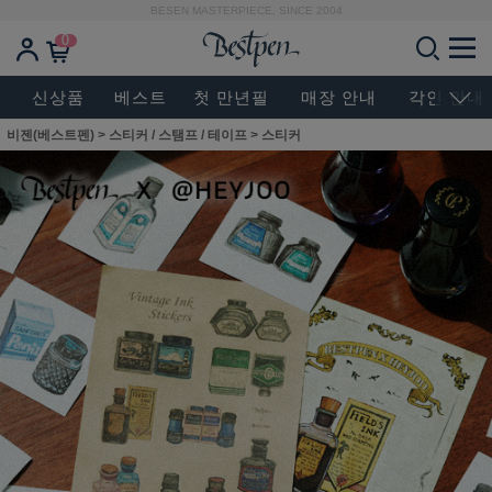
BESEN MASTERPIECE, SINCE 2004
0
신상품
베스트
첫 만년필
매장 안내
각인 안내
비젠(베스트펜)
>
스티커 / 스탬프 / 테이프
>
스티커