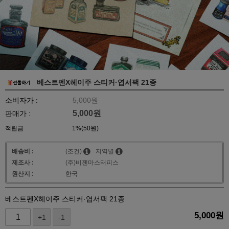
베스트펜X헤이주 스티커·엽서팩 21종
소비자가 :
5,000원
5,000
원
판매가 :
적립금
1%(50원)
배송비 :
(조건)
지역별
제조사 :
(주)비젠마스터피스
원산지 :
한국
베스트펜X헤이주 스티커·엽서팩 21종
5,000
원
+1
-1