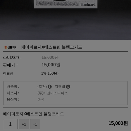
페이퍼로지X베스트펜 블랭크카드
소비자가 :
15,000원
15,000
원
판매가 :
적립금
1%(150원)
배송비 :
(조건)
지역별
제조사 :
(주)비젠마스터피스
원산지 :
한국
페이퍼로지X베스트펜 블랭크카드
15,000
원
+1
-1