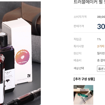
트러블메이커 펄 잉
소비자가격
38,0
30
판매가격
적립금
1%
특이사항
2가지
원산지
필리핀
배송비
총 결제
색상선택
[추가 구성 상품]