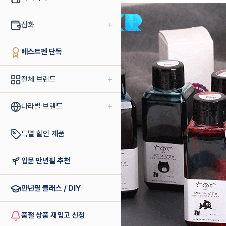
+
잡화
베스트펜 단독
+
전체 브랜드
+
나라별 브랜드
특별 할인 제품
입문 만년필 추천
만년필 클래스 / DIY
품절 상품 재입고 신청