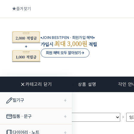
즐겨찾기
JOIN BESTPEN · 회원가입 혜택
최대 3,000원
가입시
적립
회원 혜택 모두 알아보기
→
카테고리 닫기
관련 상품
상품 설명
각인 안
+
필기구
+
필통 · 문구
>
>
+
다이어리 · 노트