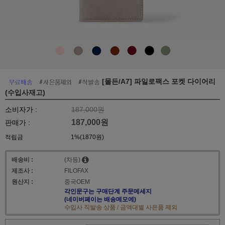
[몰든/A7] 파일로팩스 포켓 다이어리
(수입사재고)
소비자가 :
187,000원
187,000원
판매가 :
적립금
1%(1870원)
배송비 :
(차등)
제조사 :
FILOFAX
원산지 :
중국OEM
각인문구는 구매단계 주문메세지
(네이버페이는 배송메모에)
수입사 직발송 상품 / 금액대별 사은품 제외