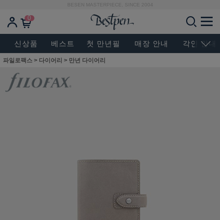
BESEN MASTERPIECE, SINCE 2004
0
신상품
베스트
첫 만년필
매장 안내
각인 안내
파일로팩스
>
다이어리
>
만년 다이어리