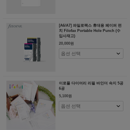
[A6/A7] 파일로팩스 휴대용 페이퍼 펀
치 Filofax Portable Hole Punch (수
입사재고)
20,000
원
이로풀 다이어리 리필 바인더 속지 5공
6공
5,100
원