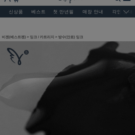
BESEN MASTERPIECE, SINCE 2004
신상품
베스트
첫 만년필
매장 안내
각인 안내
비젠(베스트펜)
>
잉크 / 카트리지
>
방수(안료) 잉크