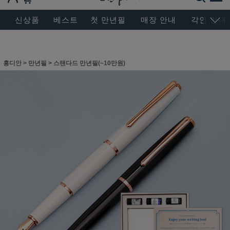
BESEN MASTERPIECE, SINCE 2004
신상품
베스트
첫 만년필
매장 안내
각인 안내
홍디안
>
만년필
>
스탠다드 만년필(~10만원)