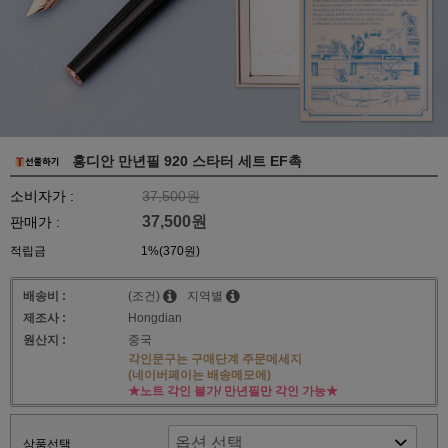
홍디안 만년필 920 스타터 세트 EF촉
소비자가 :
37,500원
37,500원
판매가 :
적립금
1%(370원)
배송비 :
(조건)
지역별
제조사 :
Hongdian
원산지 :
중국
각인문구는 구매단계 주문메세지
(네이버페이는 배송메모에)
★노트 각인 불가/ 만년필만 각인 가능★
상품선택