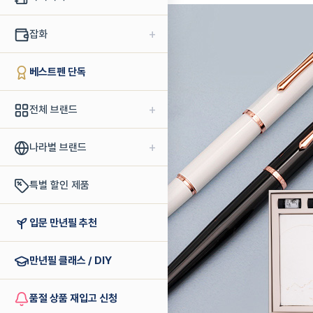
+
잡화
베스트펜 단독
+
전체 브랜드
+
나라별 브랜드
특별 할인 제품
입문 만년필 추천
만년필 클래스 / DIY
품절 상품 재입고 신청