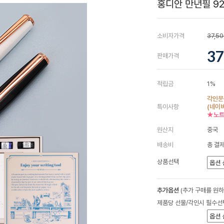
홍디안 만년필 92
소비자가격
37,5
37
판매가격
적립금
1%
각인문
특이사항
(네이
★노트
원산지
중국
배송비
총 결제
상품선택
추가옵션
(추가 구매를 원
제품당 선물/각인시 필수선