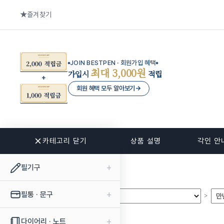
즐겨찾기
JOIN BESTPEN · 회원가입 혜택
최대 3,000원
가입시
적립
회원 혜택 모두 알아보기
→
카테고리 닫기
관련 상품
상품 설명
각인 안
+
필기구
+
필통 · 문구
>
>
+
다이어리 · 노트