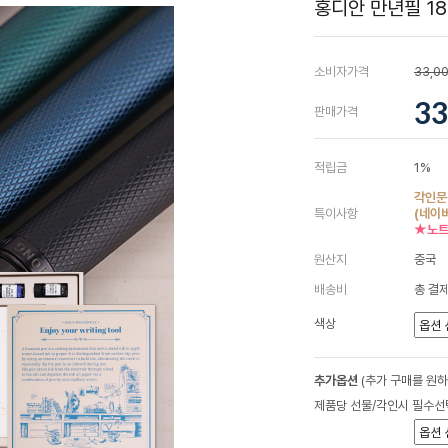
홍디안 만년필 18
소비자가격
33,0
33
판매가격
적립금
1%
각인문
특이사항
(네이
★노트
원산지
중국
배송비
총 결제
색상
추가옵션
(추가 구매를 원
제품당 선물/각인시 필수선