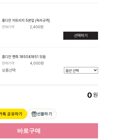
홍디안 카트리지 5본입 (독자규격)
판매가격
2,400원
선택하기
홍디안 펜촉 1850&1851 모음
판매가격
4,000원
상품선택
0
원
카톡 공유하기
선물하기
바로구매