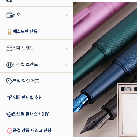
+
잡화
베스트펜 단독
+
전체 브랜드
+
나라별 브랜드
특별 할인 제품
입문 만년필 추천
만년필 클래스 / DIY
품절 상품 재입고 신청