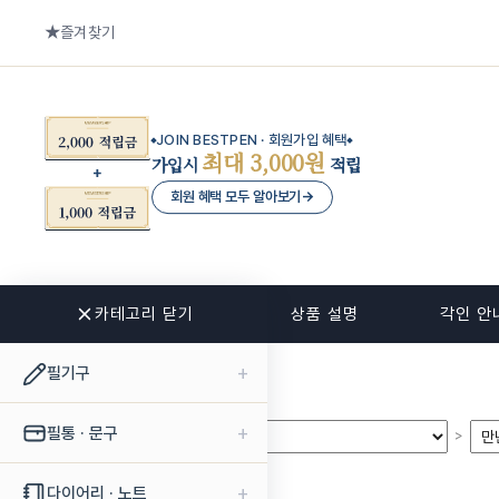
즐겨찾기
JOIN BESTPEN · 회원가입 혜택
최대 3,000원
가입시
적립
회원 혜택 모두 알아보기
→
카테고리 닫기
관련 상품
상품 설명
각인 안
+
필기구
+
필통 · 문구
>
>
+
다이어리 · 노트