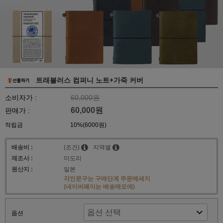
트래블러스 컴퍼니 노트+가죽 커버
소비자가 :
60,000원
60,000원
판매가 :
적립금
10%(6000원)
배송비 :
(조건)
지역별
제조사 :
미도리
원산지 :
일본
각인문구는 구매단계 주문메세지
(네이버페이는 배송메모에)
옵션