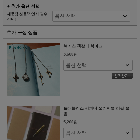
+ 추가 옵션 선택
제품당 선물/각인시 필수
선택!
추가 구성 상품
북키스 책갈피 북마크
3,600
원
트래블러스 컴퍼니 오리지널 리필 모
음
5,200
원