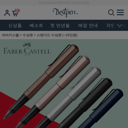
BESEN MASTERPIECE, SINCE 2004
0
신상품
베스트
첫 만년필
매장 안내
각인 안내
파버카스텔
>
수성펜
>
스탠다드 수성펜 (~10만원)