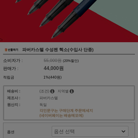
파버카스텔 수성펜 헥소(수입사 단종)
소비자가 :
55,000원
(
20
%할인)
44,000원
판매가 :
적립금
1%(440원)
배송비 :
(조건)
지역별
제조사 :
파버카스텔
원산지 :
독일
각인문구는 구매단계 주문메세지
(네이버페이는 배송메모에)
옵션