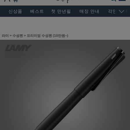
BESEN MASTERPIECE, SINCE 2004
신상품
베스트
첫 만년필
매장 안내
각인 안내
라미
>
수성펜
>
프리미엄 수성펜 (10만원~)