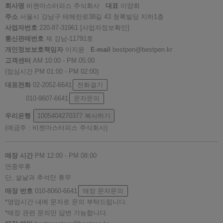
회사명
비젠마스터피스 주식회사
대표
이양희
주소
서울시 강남구 테헤란로38길 43 청록빌딩 지하1층
사업자번호
220-87-31961
[사업자정보확인]
통신판매번호
제 강남-11791호
개인정보보호책임자
이지윤
E-mail
bestpen@bestpen.kr
고객센터
AM 10:00 - PM 05:00
(점심시간 PM 01:00 - PM 02:00)
대표전화
02-2052-6641
전화걸기
010-9607-6641
문자문의
우리은행
1005404270377
복사하기
(예금주 : 비젠마스터피스 주식회사)
매장 시간
PM 12:00 - PM 08:00
연중무휴
단, 설날과 추석만 휴무
매장 번호
010-8060-6641
매장 문자문의
*영업시간 내에 문자로 문의 부탁드립니다.
*매장 관련 문의만 답변 가능합니다.