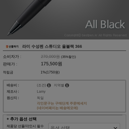
라미 수성펜 스튜디오 올블랙 366
소비자가 :
270,000원
(
35
%할인)
175,500원
판매가 :
적립금
1%(1750원)
배송비 :
(조건)
지역별
제조사 :
Lamy
원산지 :
독일
각인문구는 구매단계 주문메세지
(네이버페이는 배송메모에)
+ 추가 옵션 선택
제품당 선물/각인시 필수