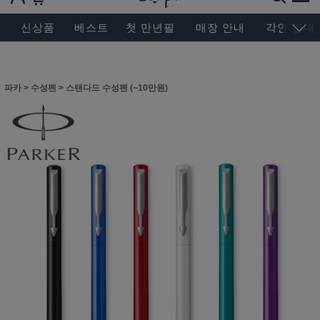
BESEN MASTERPIECE, SINCE 2004
신상품
베스트
첫 만년필
매장 안내
각인 안내
파카
>
수성펜
>
스탠다드 수성펜 (~10만원)