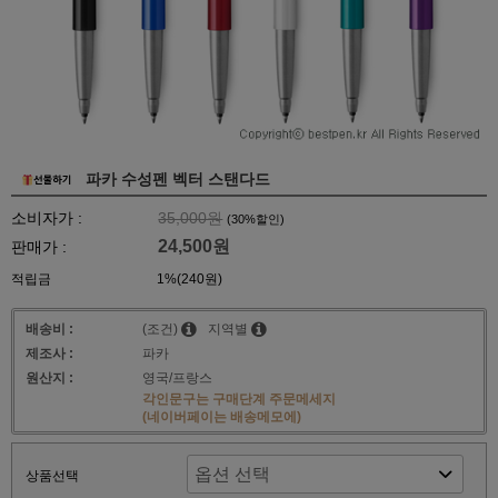
파카 수성펜 벡터 스탠다드
소비자가 :
35,000원
(
30
%할인)
24,500원
판매가 :
적립금
1%(240원)
배송비 :
(조건)
지역별
제조사 :
파카
원산지 :
영국/프랑스
각인문구는 구매단계 주문메세지
(네이버페이는 배송메모에)
상품선택