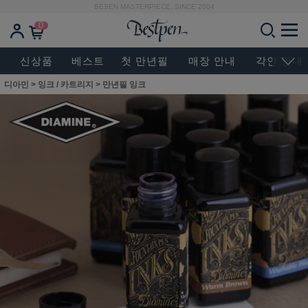
BESEN MASTERPIECE, SINCE 2004
0
신상품
베스트
첫 만년필
매장 안내
각인 안내
디아민
>
잉크 / 카트리지
>
만년필 잉크