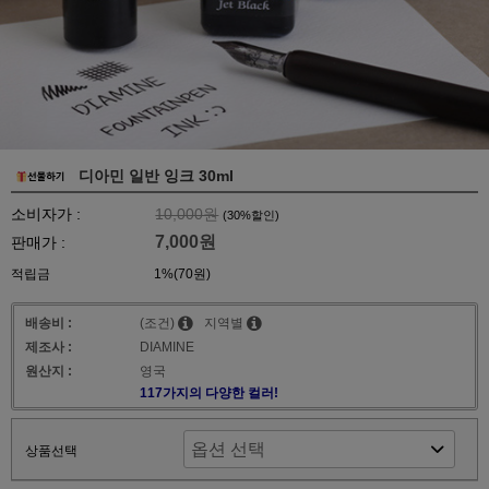
디아민 일반 잉크 30ml
소비자가 :
10,000원
(
30
%할인)
7,000원
판매가 :
적립금
1%(70원)
배송비 :
(조건)
지역별
제조사 :
DIAMINE
원산지 :
영국
117가지의 다양한 컬러!
상품선택