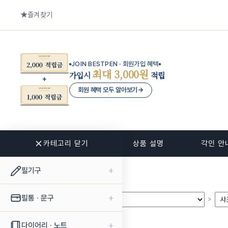
즐겨찾기
JOIN BESTPEN · 회원가입 혜택
최대 3,000원
가입시
적립
회원 혜택 모두 알아보기
→
카테고리 닫기
관련 상품
상품 설명
각인 안
+
필기구
+
필통 · 문구
>
>
+
다이어리 · 노트