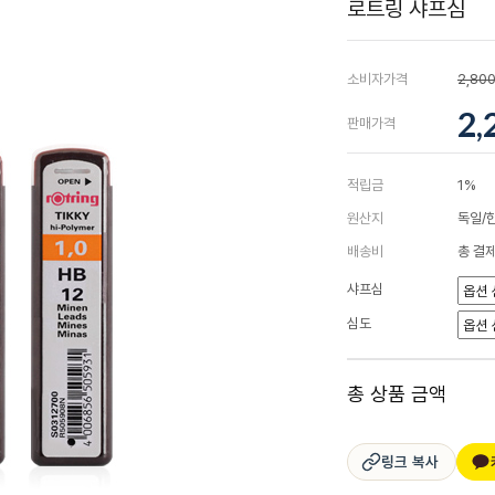
로트링 샤프심
소비자가격
2,80
2,
판매가격
적립금
1%
원산지
독일/
배송비
총 결제
샤프심
심도
총 상품 금액
링크 복사