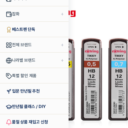
+
잡화
베스트펜 단독
+
전체 브랜드
+
나라별 브랜드
특별 할인 제품
입문 만년필 추천
만년필 클래스 / DIY
품절 상품 재입고 신청