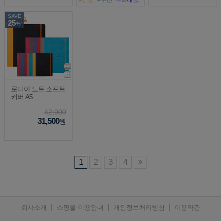
SAVE
25
%
로디아 노트 소프트
커버 A5
42,000
31,500
원
1
2
3
4
|
|
|
회사소개
쇼핑몰 이용안내
개인정보처리방침
이용약관