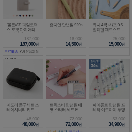
[몰든/A7] 파일로팩
홍디안 만년필 920s
유니 4색+샤프 0.5
스 포켓 다이어리
멀티펜 제트스트림
(수입사재고)
퓨어몰트 밤부
187,000
18,000
25,000
187,000
14,500
15,000
원
원
원
SAVE
34
%
미도리 문구세트 스
트위스비 만년필 에
파이롯트 만년필 프
테이셔너리 키트 엑
코 스타터 세트 EF
레라 이로아이 투명
스에스 XS
촉
48,000
72,000
53,000
48,000
72,000
34,900
원
원
원