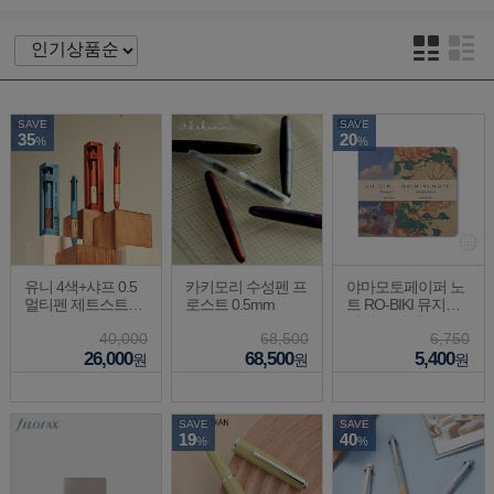
SAVE
SAVE
35
20
%
%
유니 4색+샤프 0.5
카키모리 수성펜 프
야마모토페이퍼 노
멀티펜 제트스트림
로스트 0.5mm
트 RO-BIKI 뮤지엄
가리모쿠
시리즈 점선
40,000
68,500
6,750
26,000
68,500
5,400
원
원
원
SAVE
SAVE
19
40
%
%